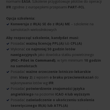
normami
EASA
. Szkolenie przygotowuje pilotów do operacji
IFR
zgodnie z europejskimi przepisami
PART-FCL
.
Opcja szkolenia:
Konwersja z IR(A) SE do z IR(A) ME
– szkolenie na
samolotach wielosilnikowych
Aby rozpocząć szkolenie, kandydat musi:
Posiadać
ważną licencję PPL(A)
lub
CPL(A)
Wykonać
co najmniej
50 godzin lotów
nawigacyjnych
jako dowódca statku powietrznego
(PIC
– Pilot in Command)
, w tym minimum
10 godzin
na samolotach
Posiadać
ważne orzeczenie lotniczo-lekarskie
(min.
klasy 2
) z wpisem
o braku przeciwwskazań
do
wykonywania lotów wg
IFR
Posiadać
potwierdzenie
znajomości języka
angielskiego
na poziomie
ICAO 4 lub wyższym
Posiadać
zaświadczenie o ukończeniu szkolenia
teoretycznego IR(A) lub ATPL(A)