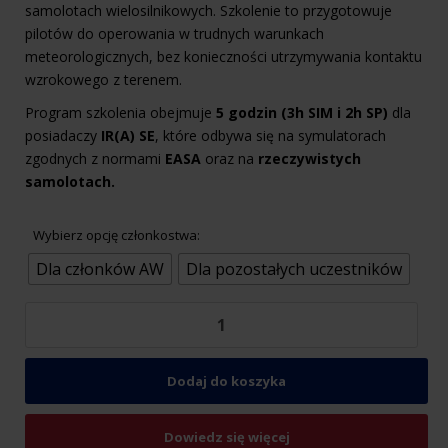
samolotach wielosilnikowych. Szkolenie to przygotowuje
pilotów do operowania w trudnych warunkach
meteorologicznych,
bez konieczności utrzymywania kontaktu
wzrokowego z terenem
.
Program szkolenia obejmuje
5 godzin (3h SIM i 2h SP)
dla
posiadaczy
IR(A) SE
, które odbywa się na symulatorach
zgodnych z normami
EASA
oraz na
rzeczywistych
samolotach.
Wybierz opcję członkostwa:
Dla członków AW
Dla pozostałych uczestników
Ilość
Konwersja
Z
IR(A)
Dodaj do koszyka
SE
Do
Dowiedz się więcej
IR(A)