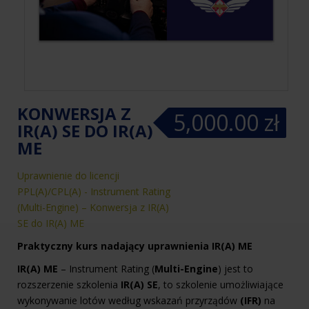
KONWERSJA Z
5,000.00
zł
IR(A) SE DO IR(A)
ME
Uprawnienie do licencji
5,000.00
zł
PPL(A)/CPL(A) - Instrument Rating
(Multi-Engine) – Konwersja z IR(A)
SE do IR(A) ME
Praktyczny kurs nadający uprawnienia IR(A) ME
IR(A) ME
– Instrument Rating (
Multi-Engine
) jest to
rozszerzenie szkolenia
IR(A) SE
, to szkolenie umożliwiające
wykonywanie lotów według wskazań przyrządów
(IFR)
na