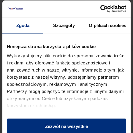
Osoby spoza
UE
muszą spełniać wymogi określone w
przepisach dotyczących
szkolenia lotniczego dla
cudzoziemców
Kandydaci powinni być przygotowani na
intensywny
Zgoda
Szczegóły
O plikach cookies
harmonogram szkoleniowy
, który obejmuje zarówno
szkolenie na symulatorach, jak i loty rzeczywiste
Niniejsza strona korzysta z plików cookie
Szkolenie IR(A)
ME
to
kluczowy krok
dla pilotów
Wykorzystujemy pliki cookie do spersonalizowania treści
planujących
karierę w lotnictwie komercyjnym
.
i reklam, aby oferować funkcje społecznościowe i
Uzyskane uprawnienia
otwierają drogę do pracy w
analizować ruch w naszej witrynie. Informacje o tym, jak
liniach lotniczych
oraz
umożliwiają wykonywanie
korzystasz z naszej witryny, udostępniamy partnerom
lotów IFR w każdych warunkach
społecznościowym, reklamowym i analitycznym.
meteorologicznych.
Partnerzy mogą połączyć te informacje z innymi danymi
otrzymanymi od Ciebie lub uzyskanymi podczas
korzystania z ich usług.
PODOBNE PRODUKTY
Zezwól na wszystkie