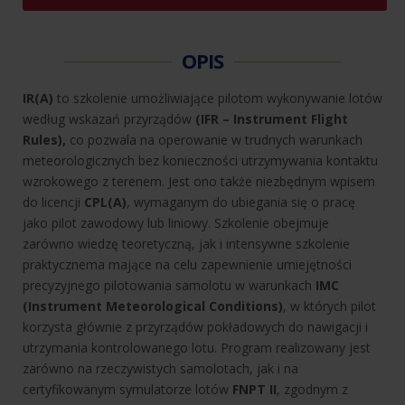
ME
OPIS
IR(A)
to szkolenie umożliwiające pilotom wykonywanie lotów
według wskazań przyrządów
(
IFR – Instrument Flight
Rules
),
co pozwala na operowanie w trudnych warunkach
meteorologicznych bez konieczności utrzymywania kontaktu
wzrokowego z terenem. Jest ono także niezbędnym wpisem
do licencji
CPL(A)
, wymaganym do ubiegania się o pracę
jako pilot zawodowy lub liniowy. Szkolenie obejmuje
zarówno wiedzę teoretyczną, jak i intensywne szkolenie
praktycznema mające na celu zapewnienie umiejętności
precyzyjnego pilotowania samolotu w warunkach
IMC
(Instrument Meteorological Conditions)
, w których pilot
korzysta głównie z przyrządów pokładowych do nawigacji i
utrzymania kontrolowanego lotu. Program realizowany jest
zarówno na rzeczywistych
samolotach
, jak i na
certyfikowanym symulatorze lotów
FNPT II
, zgodnym z