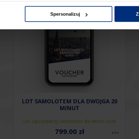
Spersonalizuj
Z
LOT SAMOLOTEM DLA DWOJGA 20
MINUT
Lot zapoznawczy samolotem dla dwóch osób
799.00
zł