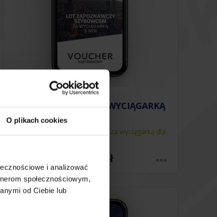
LOT SZYBOWCEM ZA WYCIĄGARKĄ
O plikach cookies
Lot zapoznawczy szybowcem za wyciągarką dla
1 osoby
299.00
zł
ołecznościowe i analizować
artnerom społecznościowym,
anymi od Ciebie lub