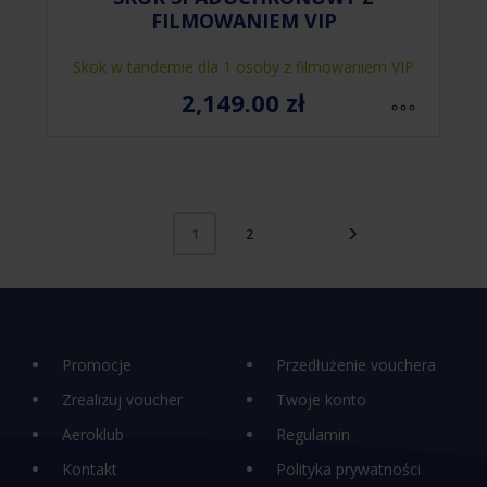
FILMOWANIEM VIP
Skok w tandemie dla 1 osoby z filmowaniem VIP
2,149.00
zł
2
1
Promocje
Przedłużenie vouchera
Zrealizuj voucher
Twoje konto
Aeroklub
Regulamin
Kontakt
Polityka prywatności