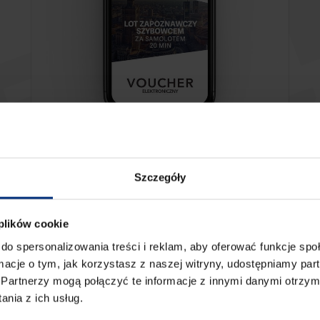
LOT SZYBOWCEM ZA SAMOLOTEM
Szczegóły
Lot zapoznawczy szybowcem za samolotem dla
1 osoby
 plików cookie
799.00
zł
do spersonalizowania treści i reklam, aby oferować funkcje sp
ormacje o tym, jak korzystasz z naszej witryny, udostępniamy p
Partnerzy mogą połączyć te informacje z innymi danymi otrzym
nia z ich usług.