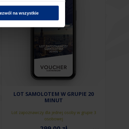
ezwól na wszystkie
LOT SAMOLOTEM W GRUPIE 20
MINUT
Lot zapoznawczy dla jednej osoby w grupie 3
osobowej
299.00
zł