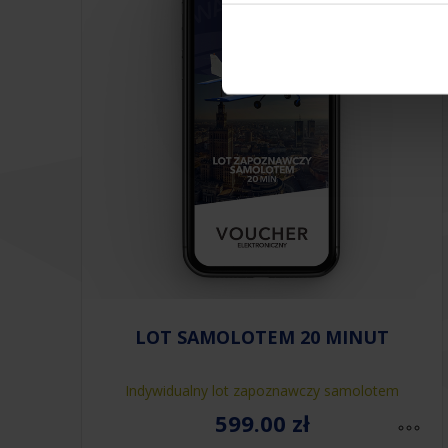
LOT SAMOLOTEM 20 MINUT
Indywidualny lot zapoznawczy samolotem
599.00
zł