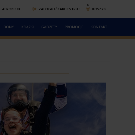
AEROKLUB
ZALOGUJ / ZAREJESTRUJ
KOSZYK
BONY
KSIĄŻKI
GADŻETY
PROMOCJE
KONTAKT