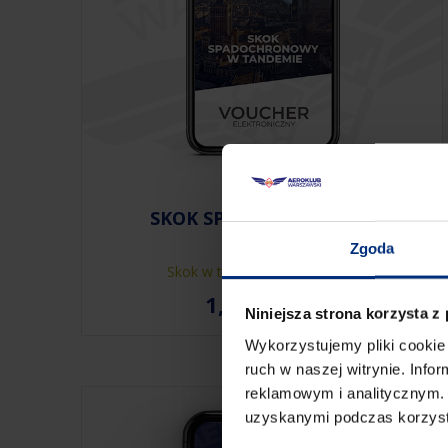
SKOK SPADOCHRONOWY
Zgoda
Skok w tandemie dla 1 osoby
1,499.00
zł
Niniejsza strona korzysta z
Wykorzystujemy pliki cookie 
ruch w naszej witrynie. Inf
reklamowym i analitycznym. 
uzyskanymi podczas korzysta